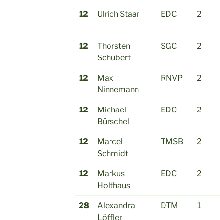
12
Ulrich Staar
EDC
2
12
Thorsten
SGC
2
Schubert
12
Max
RNVP
2
Ninnemann
12
Michael
EDC
2
Bürschel
12
Marcel
TMSB
2
Schmidt
12
Markus
EDC
2
Holthaus
28
Alexandra
DTM
1
Löffler