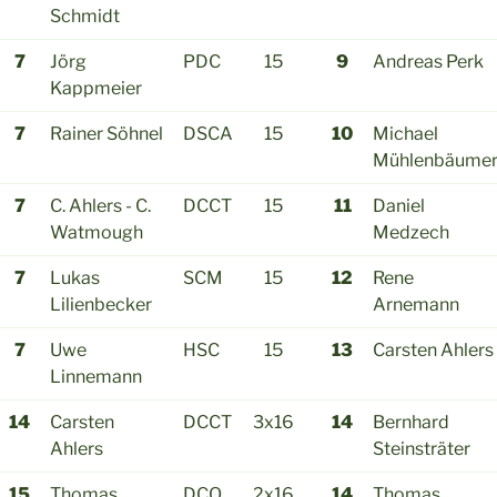
Schmidt
7
Jörg
PDC
15
9
Andreas Perk
Kappmeier
7
Rainer Söhnel
DSCA
15
10
Michael
Mühlenbäume
7
C. Ahlers - C.
DCCT
15
11
Daniel
Watmough
Medzech
7
Lukas
SCM
15
12
Rene
Lilienbecker
Arnemann
7
Uwe
HSC
15
13
Carsten Ahlers
Linnemann
14
Carsten
DCCT
3x16
14
Bernhard
Ahlers
Steinsträter
15
Thomas
DCO
2x16
14
Thomas