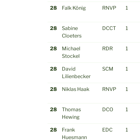
28
Falk König
RNVP
1
28
Sabine
DCCT
1
Cloeters
28
Michael
RDR
1
Stockel
28
David
SCM
1
Lilienbecker
28
Niklas Haak
RNVP
1
28
Thomas
DCO
1
Hewing
28
Frank
EDC
1
Huesmann