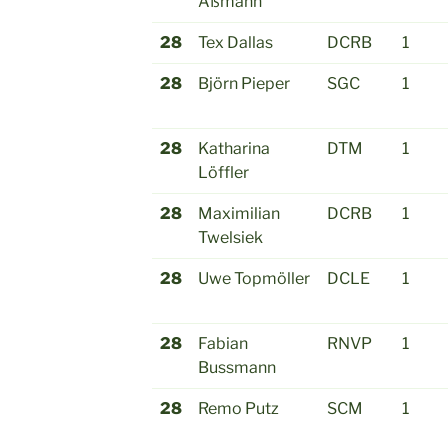
Aßmann
28
Tex Dallas
DCRB
1
28
Björn Pieper
SGC
1
28
Katharina
DTM
1
Löffler
28
Maximilian
DCRB
1
Twelsiek
28
Uwe Topmöller
DCLE
1
28
Fabian
RNVP
1
Bussmann
28
Remo Putz
SCM
1