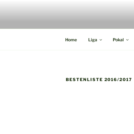
Zum
Inhalt
springen
Die Webseite der Münsterland 
Home
Liga
Pokal
BESTENLISTE 2016/2017