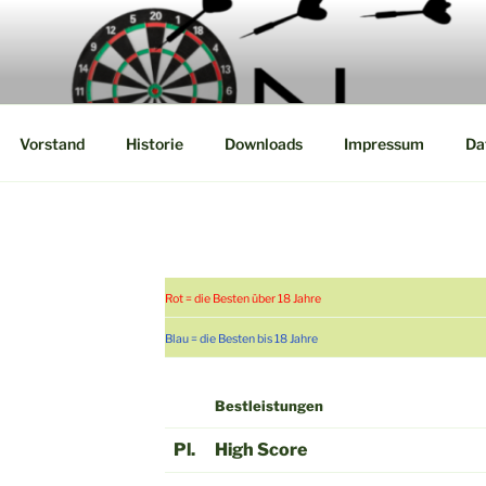
Steel Dart Liga
Vorstand
Historie
Downloads
Impressum
Da
Rot = die Besten über 18 Jahre
Blau = die Besten bis 18 Jahre
Bestleistungen
Pl.
High Score