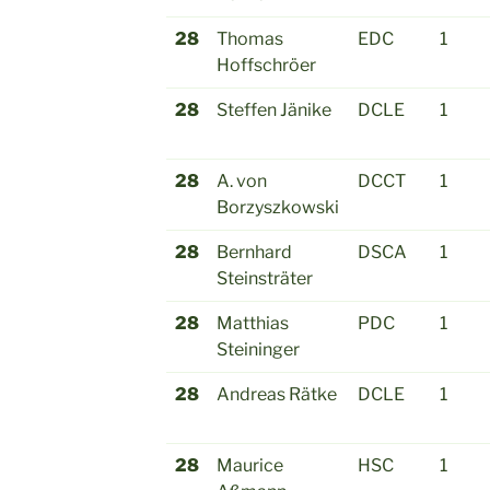
28
Thomas
EDC
1
Hoffschröer
28
Steffen Jänike
DCLE
1
28
A. von
DCCT
1
Borzyszkowski
28
Bernhard
DSCA
1
Steinsträter
28
Matthias
PDC
1
Steininger
28
Andreas Rätke
DCLE
1
28
Maurice
HSC
1