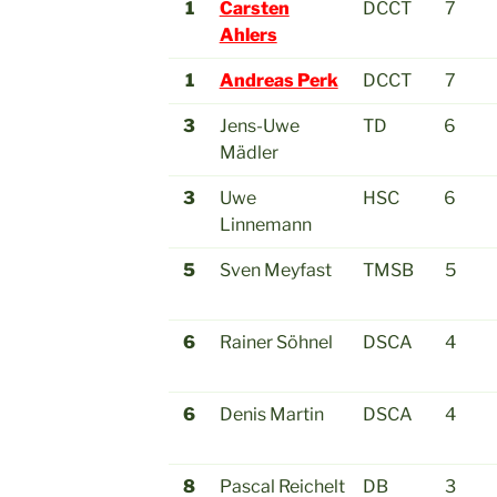
1
Carsten
DCCT
7
Ahlers
1
Andreas Perk
DCCT
7
3
Jens-Uwe
TD
6
Mädler
3
Uwe
HSC
6
Linnemann
5
Sven Meyfast
TMSB
5
6
Rainer Söhnel
DSCA
4
6
Denis Martin
DSCA
4
8
Pascal Reichelt
DB
3