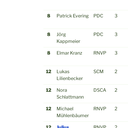
8
Patrick Evering
PDC
3
8
Jörg
PDC
3
Kappmeier
8
Elmar Kranz
RNVP
3
12
Lukas
SCM
2
Lilienbecker
12
Nora
DSCA
2
Schlattmann
12
Michael
RNVP
2
Mühlenbäumer
12
Julius
RNVP
2