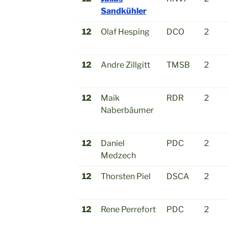
Sandkühler
12
Olaf Hesping
DCO
2
12
Andre Zillgitt
TMSB
2
12
Maik
RDR
2
Naberbäumer
12
Daniel
PDC
2
Medzech
12
Thorsten Piel
DSCA
2
12
Rene Perrefort
PDC
2