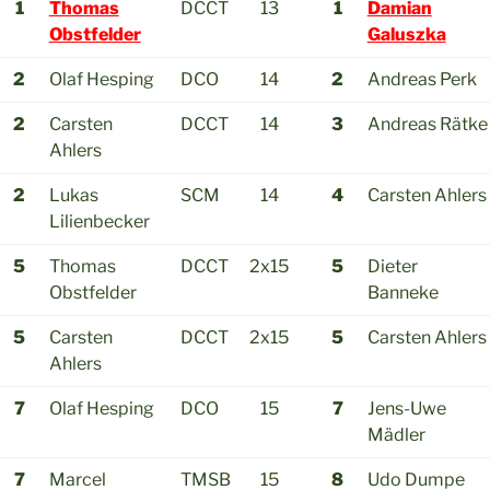
1
Thomas
DCCT
13
1
Damian
Obstfelder
Galuszka
2
Olaf Hesping
DCO
14
2
Andreas Perk
2
Carsten
DCCT
14
3
Andreas Rätke
Ahlers
2
Lukas
SCM
14
4
Carsten Ahlers
Lilienbecker
5
Thomas
DCCT
2x15
5
Dieter
Obstfelder
Banneke
5
Carsten
DCCT
2x15
5
Carsten Ahlers
Ahlers
7
Olaf Hesping
DCO
15
7
Jens-Uwe
Mädler
7
Marcel
TMSB
15
8
Udo Dumpe