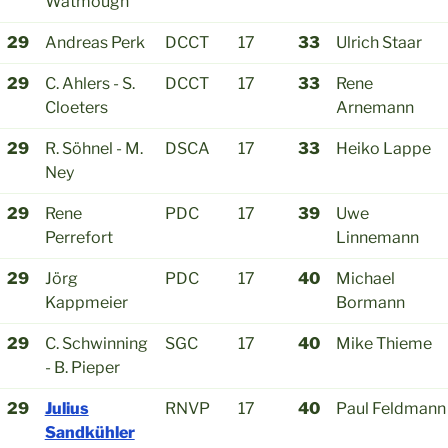
Watmough
29
Andreas Perk
DCCT
17
33
Ulrich Staar
29
C. Ahlers - S.
DCCT
17
33
Rene
Cloeters
Arnemann
29
R. Söhnel - M.
DSCA
17
33
Heiko Lappe
Ney
29
Rene
PDC
17
39
Uwe
Perrefort
Linnemann
29
Jörg
PDC
17
40
Michael
Kappmeier
Bormann
29
C. Schwinning
SGC
17
40
Mike Thieme
- B. Pieper
29
Julius
RNVP
17
40
Paul Feldmann
Sandkühler