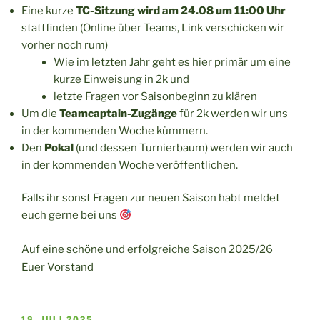
Eine kurze
TC-Sitzung wird am
24.08 um 11:00 Uhr
stattfinden (Online über Teams, Link verschicken wir
vorher noch rum)
Wie im letzten Jahr geht es hier primär um eine
kurze Einweisung in 2k und
letzte Fragen vor Saisonbeginn zu klären
Um die
Teamcaptain-Zugänge
für 2k werden wir uns
in der kommenden Woche kümmern.
Den
Pokal
(und dessen Turnierbaum) werden wir auch
in der
kommenden Woche veröffentlichen.
Falls ihr sonst Fragen zur neuen Saison habt meldet
euch gerne bei uns
Auf eine schöne und erfolgreiche Saison 2025/26
Euer Vorstand
VERÖFFENTLICHT
18. JULI 2025