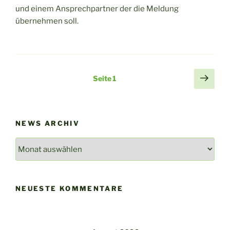
und einem Ansprechpartner der die Meldung
übernehmen soll.
Seitennummerierung
Näch
Seite
1
Seit
der
Beiträge
NEWS ARCHIV
News
Archiv
NEUESTE KOMMENTARE