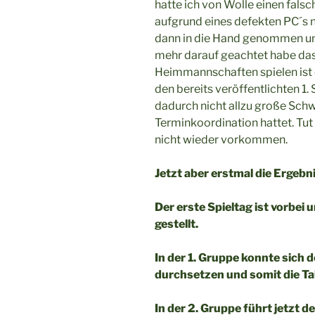
hatte ich von Wolle einen fals
aufgrund eines defekten PC´s n
dann in die Hand genommen und
mehr darauf geachtet habe das 
Heimmannschaften spielen ist 
den bereits veröffentlichten 1. S
dadurch nicht allzu große Schw
Terminkoordination hattet. Tut 
nicht wieder vorkommen.
Jetzt aber erstmal die Ergeb
Der erste Spieltag ist vorbei 
gestellt.
In der 1. Gruppe konnte sich 
durchsetzen und somit die T
In der 2. Gruppe führt jetzt 