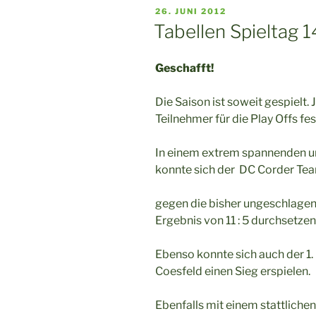
VERÖFFENTLICHT
26. JUNI 2012
AM
Tabellen Spieltag 1
Geschafft!
Die Saison ist soweit gespielt.
Teilnehmer für die Play Offs fes
In einem extrem spannenden un
konnte sich der DC Corder Te
gegen die bisher ungeschlage
Ergebnis von 11 : 5 durchsetzen
Ebenso konnte sich auch der 
Coesfeld einen Sieg erspielen.
Ebenfalls mit einem stattlichen