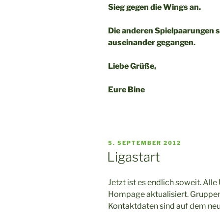
Sieg gegen die Wings an.
Die anderen Spielpaarungen 
auseinander gegangen.
Liebe Grüße,
Eure Bine
VERÖFFENTLICHT
5. SEPTEMBER 2012
AM
Ligastart
Jetzt ist es endlich soweit. All
Hompage aktualisiert. Gruppen
Kontaktdaten sind auf dem neu