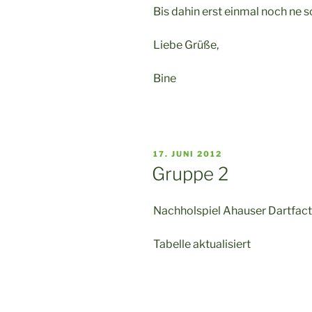
Bis dahin erst einmal noch ne
Liebe Grüße,
Bine
VERÖFFENTLICHT
17. JUNI 2012
AM
Gruppe 2
Nachholspiel Ahauser Dartfact
Tabelle aktualisiert