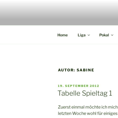
Zum
Inhalt
springen
Die Webseite der Münsterland 
Home
Liga
Pokal
AUTOR:
SABINE
VERÖFFENTLICHT
19. SEPTEMBER 2012
AM
Tabelle Spieltag 1
Zuerst einmal möchte ich mich 
letzten Woche wohl für einiges