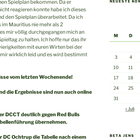
NEUESTE KO
chen Spielplan bekommen. Da er
icht reagieren konnte habe ich dieses
 den Spielplan überarbeitet. Da ich
im Mauritius nie mehr als 2
es mir völlig durchgegangen mich an
M
D
pieltag zu halten. Ich hoffe nur das ihr
ierigkeiten mit euren Wirten bei der
mir wirklich leid und es wird bestimmt
3
4
10
11
nisse vom letzten Wochenende!
17
18
24
25
und die Ergebnisse sind nun auch online
31
« Juli
der DCCT deutlich gegen Red Bulls
abellenführung übernehmen.
BETA JENS
der DC Ochtrup die Tabelle nach einem