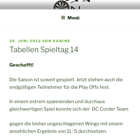
Zum
Die Webseite der Münsterland Steel Dart Liga
Inhalt
Menü
springen
VERÖFFENTLICHT
26. JUNI 2012
VON
SABINE
AM
Tabellen Spieltag 14
Geschafft!
Die Saison ist soweit gespielt. Jetzt stehen auch die
endgültigen Teilnehmer für die Play Offs fest.
In einem extrem spannenden und durchaus
gleichwertigen Spiel konnte sich der DC Corder Team
gegen die bisher ungeschlagenen Wings mit einem
ansehlichen Ergebnis von 11 : 5 durchsetzen.