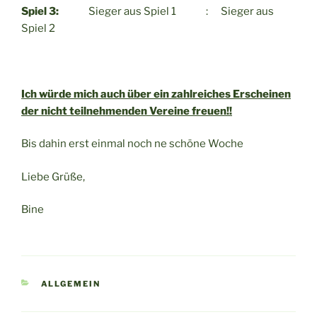
Spiel 3:
Sieger aus Spiel 1 : Sieger aus
Spiel 2
Ich würde mich auch über ein zahlreiches Erscheinen
der nicht teilnehmenden Vereine freuen!!
Bis dahin erst einmal noch ne schöne Woche
Liebe Grüße,
Bine
KATEGORIEN
ALLGEMEIN