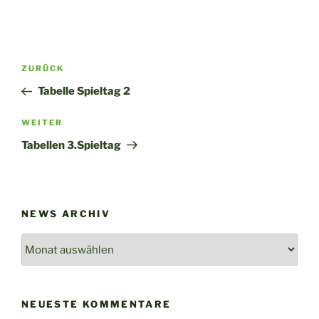
Beitragsnavigation
Vorheriger
ZURÜCK
Beitrag
Tabelle Spieltag 2
Nächster
WEITER
Beitrag
Tabellen 3.Spieltag
NEWS ARCHIV
News
Archiv
NEUESTE KOMMENTARE