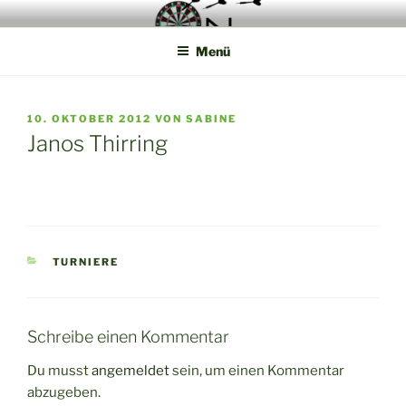
Zum
Die Webseite der Münsterland Steel Dart Liga
Inhalt
Menü
springen
VERÖFFENTLICHT
10. OKTOBER 2012
VON
SABINE
AM
Janos Thirring
KATEGORIEN
TURNIERE
Schreibe einen Kommentar
Du musst
angemeldet
sein, um einen Kommentar
abzugeben.