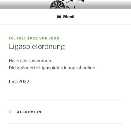
Zum
Die Webseite der Münsterland Steel Dart Liga
Inhalt
Menü
springen
VERÖFFENTLICHT
10. JULI 2022
VON
JENS
AM
Ligaspielordnung
Hallo alle zusammen.
Die geänderte Ligaspielordnung ist online.
LSO 2022
KATEGORIEN
ALLGEMEIN