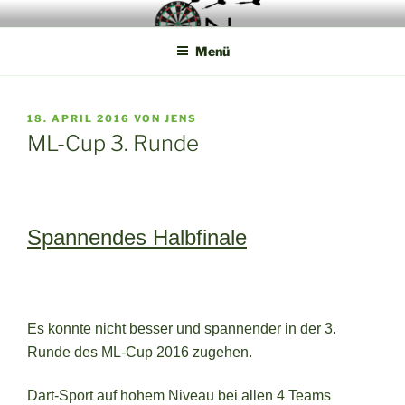
Zum
Die Webseite der Münsterland Steel Dart Liga
Inhalt
Menü
springen
VERÖFFENTLICHT
18. APRIL 2016
VON
JENS
AM
ML-Cup 3. Runde
Spannendes Halbfinale
Es konnte nicht besser und spannender in der 3.
Runde des ML-Cup 2016 zugehen.
Dart-Sport auf hohem Niveau bei allen 4 Teams