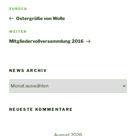
Beitragsnavigation
Vorheriger
ZURÜCK
Beitrag
Ostergrüße von Wolle
Nächster
WEITER
Beitrag
Mitgliedervollversammlung 2016
NEWS ARCHIV
News
Archiv
NEUESTE KOMMENTARE
August 2026