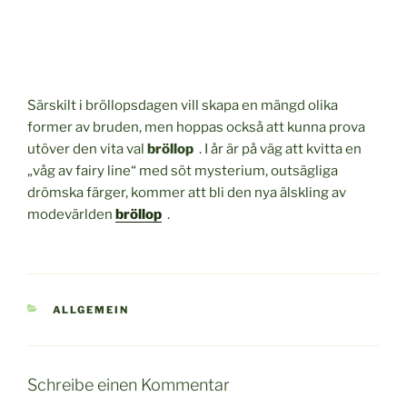
Särskilt i bröllopsdagen vill skapa en mängd olika
former av bruden, men hoppas också att kunna prova
utöver den vita val
bröllop
. I år är på väg att kvitta en
„våg av fairy line“ med söt mysterium, outsägliga
drömska färger, kommer att bli den nya älskling av
modevärlden
bröllop
.
KATEGORIEN
ALLGEMEIN
Schreibe einen Kommentar