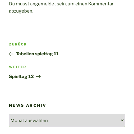
Du musst
angemeldet
sein, um einen Kommentar
abzugeben.
Beitragsnavigation
Vorheriger
ZURÜCK
Beitrag
Tabellen spieltag 11
Nächster
WEITER
Beitrag
Spieltag 12
NEWS ARCHIV
News
Archiv