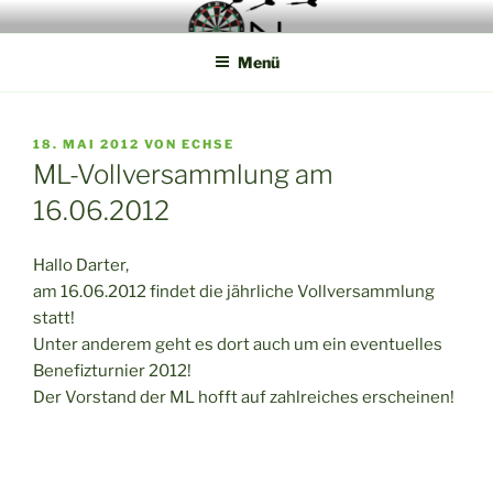
Zum
Die Webseite der Münsterland Steel Dart Liga
Inhalt
Menü
springen
VERÖFFENTLICHT
18. MAI 2012
VON
ECHSE
AM
ML-Vollversammlung am
16.06.2012
Hallo Darter,
am 16.06.2012 findet die jährliche Vollversammlung
statt!
Unter anderem geht es dort auch um ein eventuelles
Benefizturnier 2012!
Der Vorstand der ML hofft auf zahlreiches erscheinen!