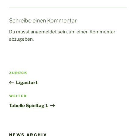
Schreibe einen Kommentar
Du musst
angemeldet
sein, um einen Kommentar
abzugeben.
Beitragsnavigation
Vorheriger
ZURÜCK
Beitrag
Ligastart
Nächster
WEITER
Beitrag
Tabelle Spieltag 1
NEWS ARCHIV