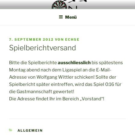
Zum
Die Webseite der Münsterland Steel Dart Liga
Inhalt
Menü
springen
VERÖFFENTLICHT
7. SEPTEMBER 2012
VON
ECHSE
AM
Spielberichtversand
Bitte die Spielberichte
ausschliesslich
bis spätestens
Montag abend nach dem Ligaspiel an die E-Mail-
Adresse von Wolfgang Wittler schicken! Sollte der
Spielbericht später eintreffen, wird das Spiel 0:16 für
die Gastmannschaft gewertet!
Die Adresse findet Ihr im Bereich „Vorstand“!
KATEGORIEN
ALLGEMEIN