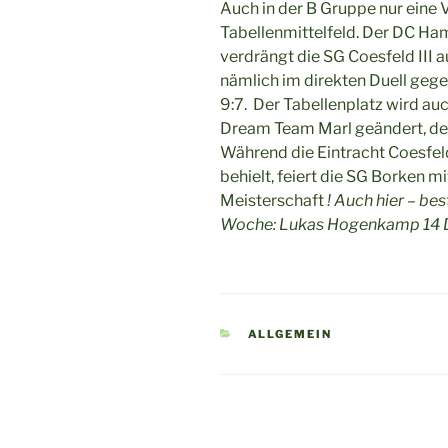
Auch in der B Gru
ppe nur eine 
Tabellenmittelfeld. Der DC Ham
verdrängt die SG Coesfeld III 
nämlich im direkten Duell ge
9:7. Der Tabellenplatz wird au
Dream Team Marl geändert, de
Während die Eintracht Coesfel
behielt, feiert die SG Borken m
Meisterschaft
! Auch hier – b
Woche: Lukas Hogenkamp 14 Da
KATEGORIEN
ALLGEMEIN