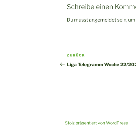
Schreibe einen Komm
Du musst
angemeldet
sein, u
Beitragsnavigation
Vorheriger
ZURÜCK
Beitrag
Liga Telegramm Woche 22/20
Stolz präsentiert von WordPress