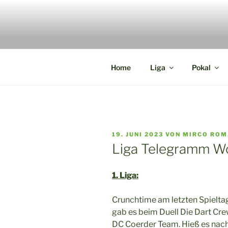
Zum
Inhalt
springen
Die Webseite der Münsterland 
Home
Liga
Pokal
VERÖFFENTLICHT
19. JUNI 2023
VON
MIRCO RO
AM
Liga Telegramm W
1. Liga:
Crunchtime am letzten Spieltag 
gab es beim Duell Die Dart Cr
DC Coerder Team. Hieß es nac