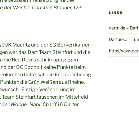
die neue Zusammensetzung für die
ng der Woche:
Christian Brauner, 123
LINKS
dartn.de – Dar
Dartuoso – Tur
es DJK Mauritz und der SG Borken kamen
http://www.dar
en war das Dart Team Steinfurt und die
Da die Red Devils sehr knapp gegen
 und der DC Bocholt keine Punkte beim
uenkirchen holte, sah die Endabrechnung
2 Punkten die Grün Weißen aus Rheine.
ückwunsch. Einzige Veränderung im
t Team Steinfurt tauschen im Mittelfeld
g der Woche: Nabil Charif 16 Darter
)