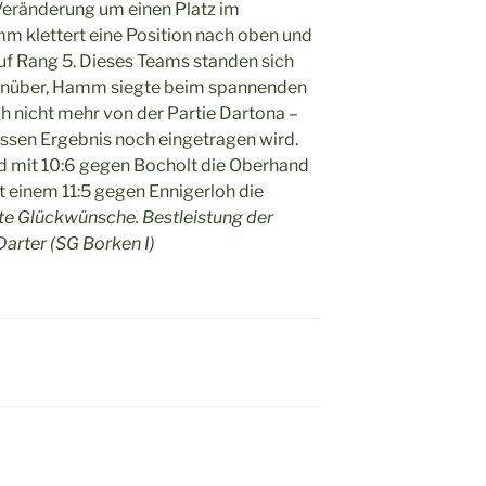
Veränderung um einen Platz im
m klettert eine Position nach oben und
auf Rang 5. Dieses Teams standen sich
genüber, Hamm siegte beim spannenden
ch nicht mehr von der Partie Dartona –
ssen Ergebnis noch eingetragen wird.
d mit 10:6 gegen Bocholt die Oberhand
it einem 11:5 gegen Ennigerloh die
este Glückwünsche
. Bestleistung der
rter (SG Borken I)