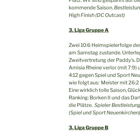
Platz. Wir sind gespannt auf 
kommende Saison.
Bestleistu
High Finish (DC Outcast)
3. Liga Gruppe A
Zwei 10:6 Heimspielerfolge d
am Samstag zustande. Unterleg
Zweitvertretung der Paddy’s. 
Amisia Rheine verlor (mit 7:9)
4:12 gegen Spiel und Sport Ne
wie folgt aus: Meister mit 26:
Eine wirklich tolle Saison, Gl
Ranking: Borken II und das Dar
die Plätze.
Spieler Bestleistun
(Spiel und Sport Neuenkirchen
3. Liga Gruppe B