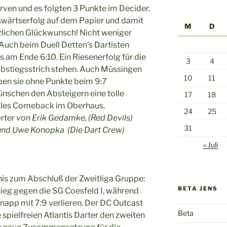
erven und es folgten 3 Punkte im Decider.
uswärtserfolg auf dem Papier und damit
M
D
rzlichen Glückwunsch! Nicht weniger
uch beim Duell Detten’s Dartisten
s am Ende 6:10. Ein Riesenerfolg für die
3
4
Abstiegsstrich stehen. Auch Müssingen
10
11
eben sie ohne Punkte beim 9:7
ünschen den Absteigern eine tolle
17
18
elles Comeback im Oberhaus.
24
25
ter von Erik Gedamke, (Red Devils)
31
und Uwe Konopka (Die Dart Crew)
« Juli
nis zum Abschluß der Zweitliga Gruppe:
BETA JENS
 Sieg gegen die SG Coesfeld I, während
napp mit 7:9 verlieren. Der DC Outcast
Beta
e spielfreien Atlantis Darter den zweiten