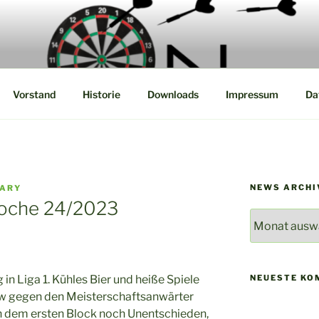
Steel Dart Liga
Vorstand
Historie
Downloads
Impressum
Da
NEWS ARCHI
MARY
oche 24/2023
News
Archiv
NEUESTE KO
in Liga 1. Kühles Bier und heiße Spiele
ew gegen den Meisterschaftsanwärter
h dem ersten Block noch Unentschieden,