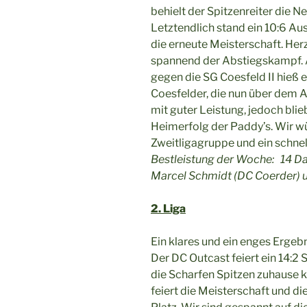
behielt der Spitzenreiter die N
Letztendlich stand ein 10:6 A
die erneute Meisterschaft. He
spannend der Abstiegskampf. A
gegen die SG Coesfeld II hieß e
Coesfelder, die nun über dem 
mit guter Leistung, jedoch bli
Heimerfolg der Paddy’s. Wir w
Zweitligagruppe und ein schn
Bestleistung der Woche:
14 Dar
Marcel Schmidt (DC Coerder) 
2. Liga
Ein klares und ein enges Ergeb
Der DC Outcast feiert ein 14:2
die Scharfen Spitzen zuhause k
feiert die Meisterschaft und di