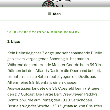
Zum
Die Webseite der Münsterland Steel Dart Liga
Inhalt
Menü
springen
VERÖFFENTLICHT
10. OKTOBER 2023
VON
MIRCO ROMARY
AM
1. Liga:
Kein Heimsieg aber 3 enge und sehr spannende Duelle
gab es am vergangenen Samstag zu bestaunen.
Während der amtierende Meister Coerde beim 6:10 in
Dülmen bei den Atlantis Dartern die Oberhand behielt,
trennten sich die Roten Teufel gegen die Devils aus
Altenrheine 8:8. Ebenfalls einen knappen
Auswärtssieg landete die SG Coesfeld beim 7:9 gegen
den DC Outcast. Die Partie Dart Crew gegen Paddy’s
Ochtrup wurde auf Freitag den 13.10. verschoben.
Bestleistung der Woche:
130 Highfinish von Christian